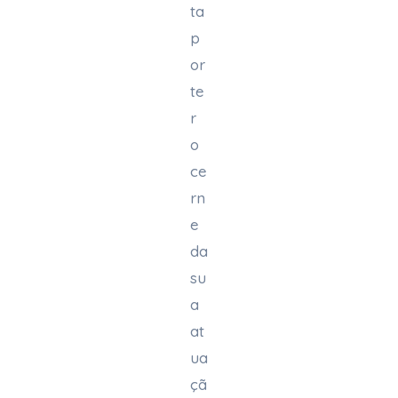
ta
p
or
te
r
o
ce
rn
e
da
su
a
at
ua
çã