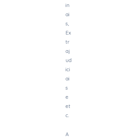
in
ai
s,
Ex
tr
aj
ud
ici
ai
s
e
et
c.
A