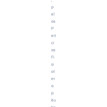
p
el
as
P
erí
ci
as
Fi
si
ot
er
a
p
êu