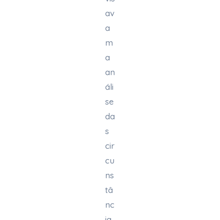
av
a
m
a
an
áli
se
da
s
cir
cu
ns
tâ
nc
ia