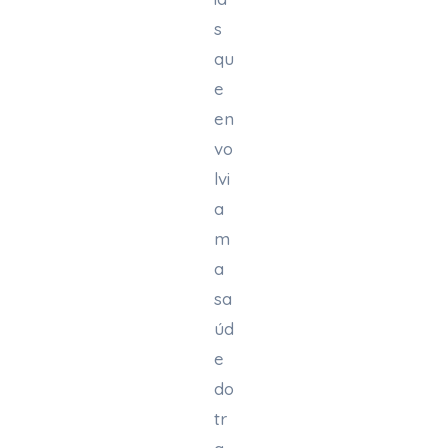
s
qu
e
en
vo
lvi
a
m
a
sa
úd
e
do
tr