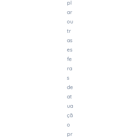
pl
ar
ou
tr
as
es
fe
ra
s
de
at
ua
çã
o
pr