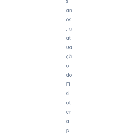
s
an
os
, a
at
ua
çã
o
do
Fi
si
ot
er
a
p