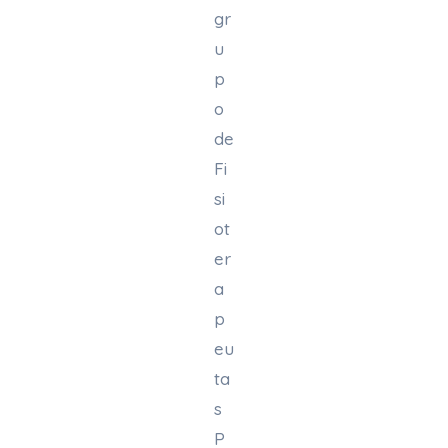
gr
u
p
o
de
Fi
si
ot
er
a
p
eu
ta
s
P