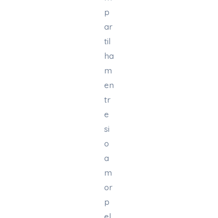
p
ar
til
ha
m
en
tr
e
si
o
a
m
or
p
el