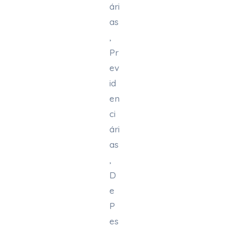
ári
as
,
Pr
ev
id
en
ci
ári
as
,
D
e
P
es