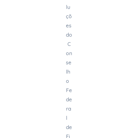
lu
çõ
es
do
C
on
se
lh
o
Fe
de
ra
l
de
Fi