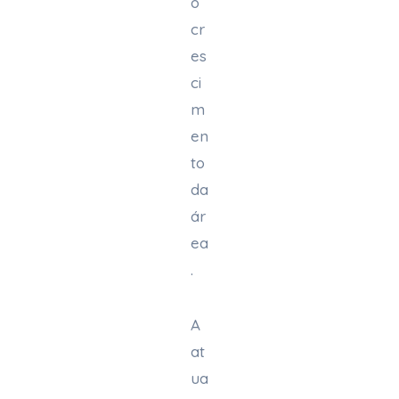
o
cr
es
ci
m
en
to
da
ár
ea
.
A
at
ua