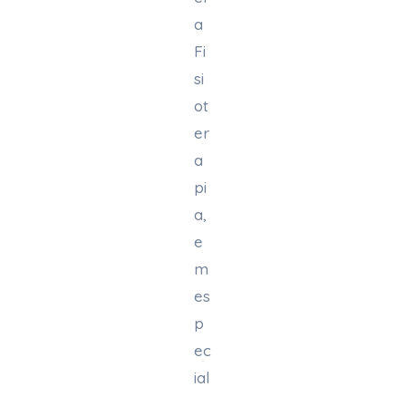
a
Fi
si
ot
er
a
pi
a,
e
m
es
p
ec
ial
,