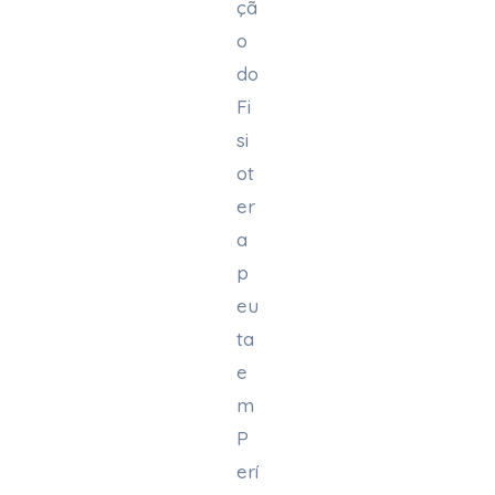
çã
o
do
Fi
si
ot
er
a
p
eu
ta
e
m
P
erí