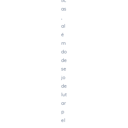
tic
as
,
al
é
m
do
de
se
jo
de
lut
ar
p
el