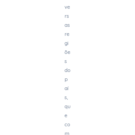
ve
rs
as
re
gi
õe
s
do
p
aí
s,
qu
e
co
m