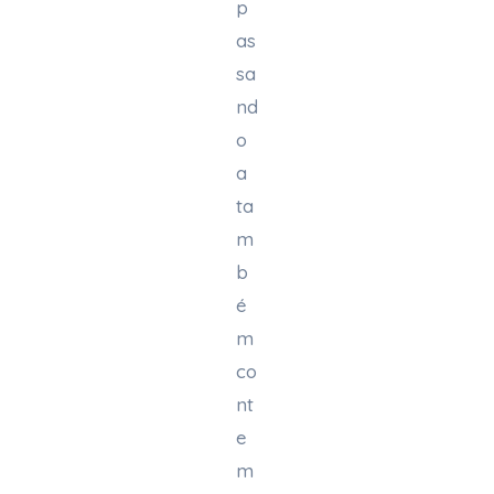
p
as
sa
nd
o
a
ta
m
b
é
m
co
nt
e
m