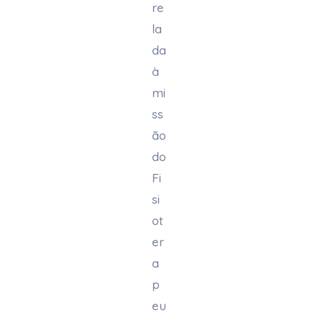
re
la
da
à
mi
ss
ão
do
Fi
si
ot
er
a
p
eu