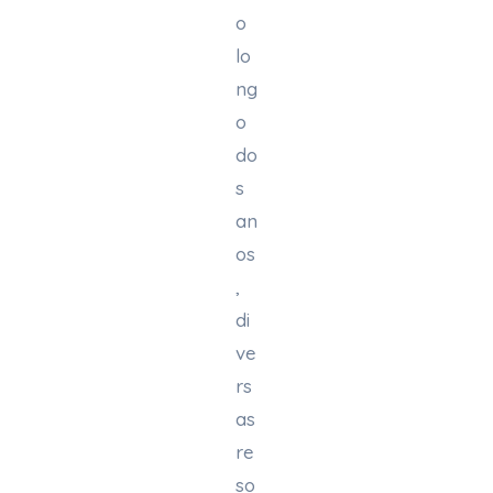
o
lo
ng
o
do
s
an
os
,
di
ve
rs
as
re
so