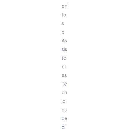
eri
to
s
e
As
sis
te
nt
es
Té
cn
ic
os
de
di