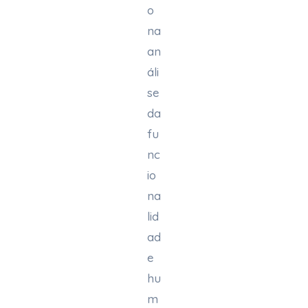
o
na
an
áli
se
da
fu
nc
io
na
lid
ad
e
hu
m