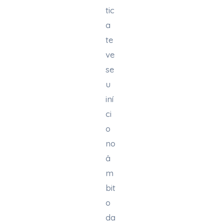
tic
a
te
ve
se
u
iní
ci
o
no
â
m
bit
o
da