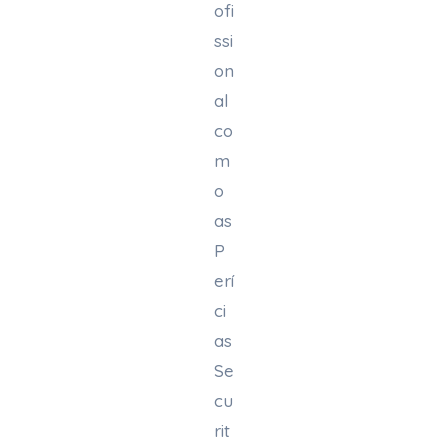
ofi
ssi
on
al
co
m
o
as
P
erí
ci
as
Se
cu
rit