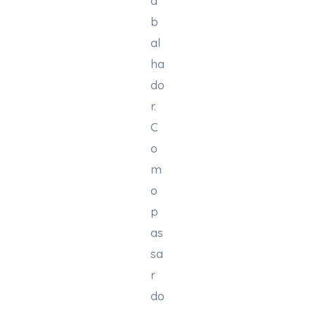
a
b
al
ha
do
r.
C
o
m
o
p
as
sa
r
do