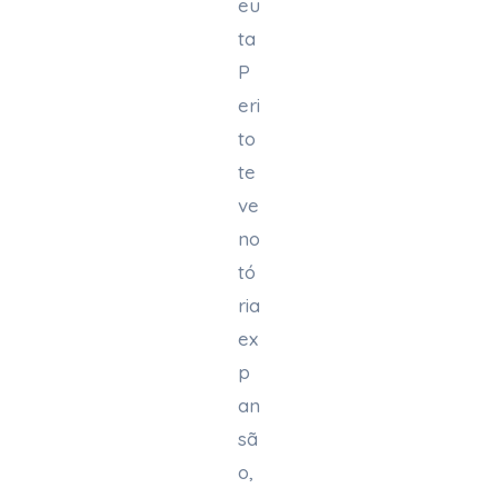
eu
ta
P
eri
to
te
ve
no
tó
ria
ex
p
an
sã
o,