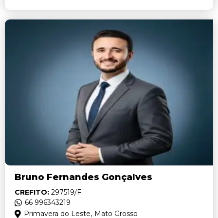
Bruno Fernandes Gonçalves
CREFITO:
297519/F
66 996343219
Primavera do Leste,
Mato Grosso